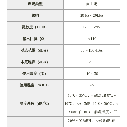
声场类型
自由场
频响
20 Hz ~ 20kHz
灵敏度（±2dB）
12.5 mV/Pa
输出阻抗（Ω）
＜110
动态范围（dBA）
35 ~ 130 dBA
本底噪声（dBA）
＜35
使用温度（℃）
-10 ~ 50
使用湿度（%RH）
0 ~ 95
15℃ ~ 35℃：＜±0.3 dB 0℃ ~
温度系数（dB/℃）
40℃：＜±1.5dB -10℃ ~ 50℃：＜
±3.0dB 在1kHz，参考温度 23℃
20% ~ 90%RH，＜±0.8 dB 在