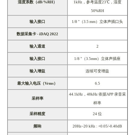
湿度系数（dB/%RH）
1kHz，参考温度23℃，湿度
50%RH
输入接口
1/8
"
（3.5 mm）立体声插口头
数据采集卡 - iDAQ 2022
输入通道
2
输入接口
1/8
"
（3.5mm）立体声插座
输入增益
连续可变增益
最大输入电压（Vrms）
6.5
44.1kHz，48kHz 依据APP 录音采
采样率
样率
采样精度
24 位
频响
20Hz~20 kHz : +0.05/-0.40dB