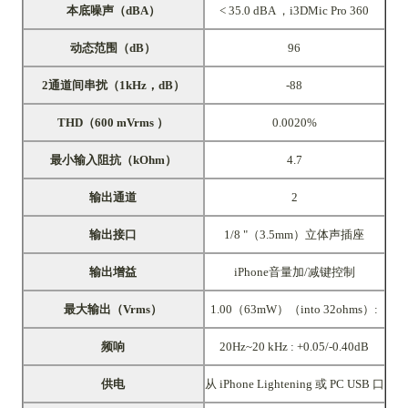
本底噪声（dBA）
< 35.0 dBA ，i3DMic Pro 360
动态范围（dB）
96
2通道间串扰（1kHz，dB）
-88
THD（600 mVrms ）
0.0020%
最小输入阻抗（kOhm）
4.7
输出通道
2
输出接口
1/8
"
（3.5mm）立体声插座
输出增益
iPhone音量加/减键控制
最大输出（Vrms）
1.00（63mW）（into 32ohms）:
频响
20Hz~20 kHz : +0.05/-0.40dB
供电
从 iPhone Lightening 或 PC USB 口