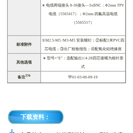
∗ 电缆两端接头 8-36
接头
—
3xBNC：Φ2mm TPV
电缆（5565417）；Φ2mm 四氟高温电缆
（5565517）
①M2.5-M5 /M3-M5 安装螺钉；②标配1米PVC四
标准附件
芯电缆；③出厂校验报告；④配氧化铝绝缘座
∗ 型号+“E”：选配输出1/4-28四芯接嘴为粗针形
其他选项
式
356
备注
甲01-03-06-09-19
下载资料：