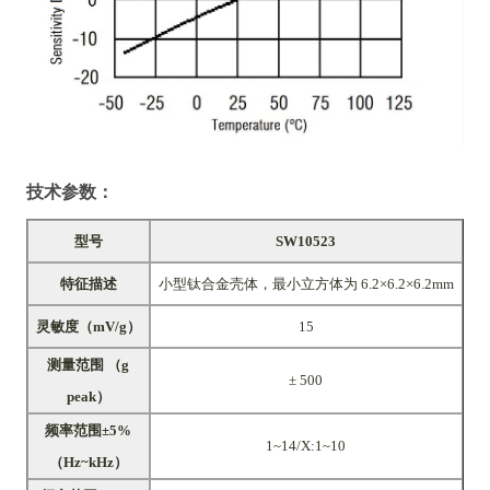
技术参数：
型号
SW10523
特征描述
小型钛合金壳体，最小立方体为 6.2×6.2×6.2mm
灵敏度
（
mV/g
）
15
测量范围 （g
± 500
peak）
频
率范围±5%
1~14/X:1~10
（Hz~kHz）