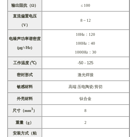
输出阻抗（Ω）
≤ 100
直流偏置电压
8 ~ 12
（V）
10Hz：120
电噪声功率谱密
度
100Hz：40
(μg/√Hz)
1000Hz：30
工作温度
(℃)
-50 - 125
密封形式
激光焊
接
敏感材料
高端 压电陶瓷/剪切
外壳材料
钛合金
3
尺寸
（
mm
）
8
重量
（
g
）
2
安装方式（粘